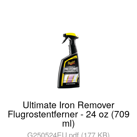
Ultimate Iron Remover
Flugrostentferner - 24 oz (709
ml)
G250524EU.pdf (177 KB)