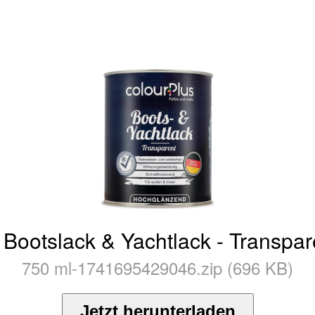
Bootslack & Yachtlack - Transpar
750 ml-1741695429046.zip (696 KB)
Jetzt herunterladen