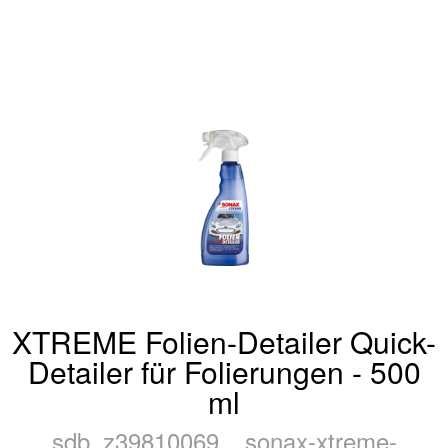
XTREME Folien-Detailer Quick-
Detailer für Folierungen - 500
ml
sdb_z39810069__sonax-xtreme-