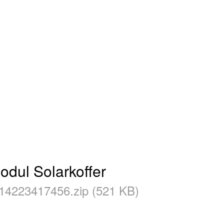
dul Solarkoffer
714223417456.zip (521 KB)