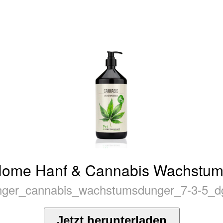
Home Hanf & Cannabis Wachstum
nger_cannabis_wachstumsdunger_7-3-5_dg
Jetzt herunterladen