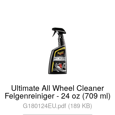
Ultimate All Wheel Cleaner
Felgenreiniger - 24 oz (709 ml)
G180124EU.pdf (189 KB)